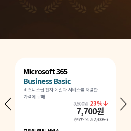
Microsoft 365
M
Business Basic
B
가능
비즈니스급 전자 메일과 서비스를 저렴한
정
가격에 구매
통
원
23%
9,500원
7,700원
0원)
(연간약정 : 92,400원)